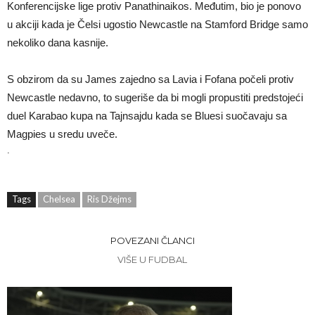
Konferencijske lige protiv Panathinaikos. Međutim, bio je ponovo
u akciji kada je Čelsi ugostio Newcastle na Stamford Bridge samo
nekoliko dana kasnije.
S obzirom da su James zajedno sa Lavia i Fofana počeli protiv
Newcastle nedavno, to sugeriše da bi mogli propustiti predstojeći
duel Karabao kupa na Tajnsajdu kada se Bluesi suočavaju sa
Magpies u sredu uveče.
.
Tags
Chelsea
Ris Džejms
POVEZANI ČLANCI
VIŠE U FUDBAL