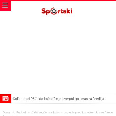
Koliko traži PSŽ i do koje cifre je Liverpul spreman za Bredlija
Barkolu?
Pobede nad Đokovićem i burna izjava Fonseke posle meča
Doma
Fudbal
Čelsi suočen sa krizom povreda pred kup duel dok se Reece