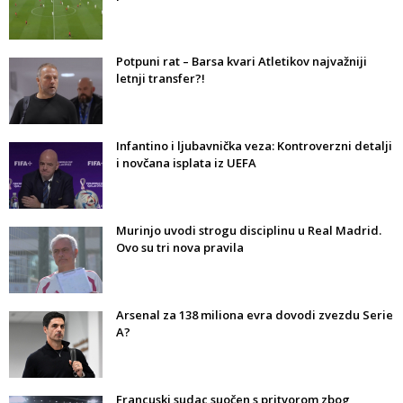
Potpuni rat – Barsa kvari Atletikov najvažniji
letnji transfer?!
Infantino i ljubavnička veza: Kontroverzni detalji
i novčana isplata iz UEFA
Murinjo uvodi strogu disciplinu u Real Madrid.
Ovo su tri nova pravila
Arsenal za 138 miliona evra dovodi zvezdu Serie
A?
Francuski sudac suočen s pritvorom zbog