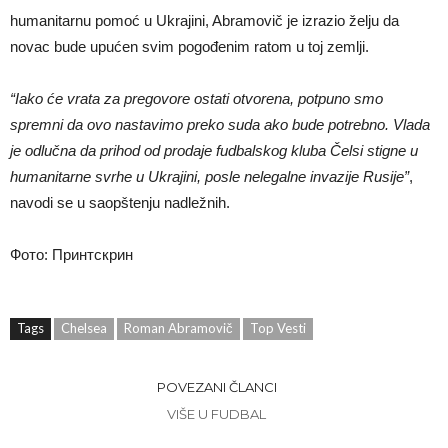
humanitarnu pomoć u Ukrajini, Abramovič je izrazio želju da
novac bude upućen svim pogođenim ratom u toj zemlji.
“Iako će vrata za pregovore ostati otvorena, potpuno smo
spremni da ovo nastavimo preko suda ako bude potrebno. Vlada
je odlučna da prihod od prodaje fudbalskog kluba Čelsi stigne u
humanitarne svrhe u Ukrajini, posle nelegalne invazije Rusije”
,
navodi se u saopštenju nadležnih.
Фото: Принтскрин
Tags
Chelsea
Roman Abramovič
Top Vesti
POVEZANI ČLANCI
VIŠE U FUDBAL