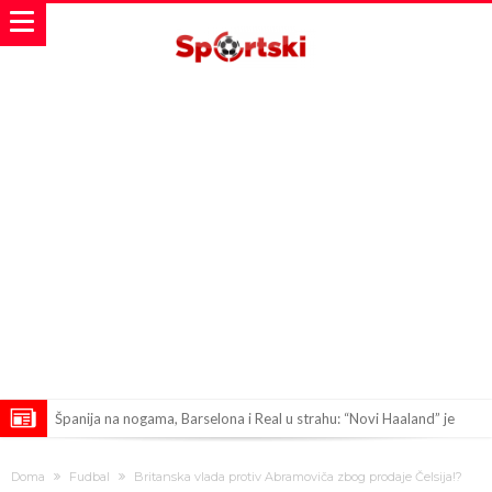
Španija na nogama, Barselona i Real u strahu: “Novi Haaland” je
odabrao!
Marciniak objasnio zašto je “pomilovao” Mesija: Navijači i stručnjaci
Doma
Fudbal
Britanska vlada protiv Abramoviča zbog prodaje Čelsija!?