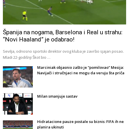
Španija na nogama, Barselona i Real u strahu:
“Novi Haaland” je odabrao!
Sevilja, odnosno sportski direktor ovog kluba je završio sjajan posao.
Mladi 22-godišnji Škot bio …
Marciniak objasnio zašto je “pomilovao” Mesija:
Navijači i stručnjaci ne mogu da veruju šta priča
Milan smanjuje sastav
Hidratacione pauze postale su biznis: FIFA ih ne
planira ukinuti