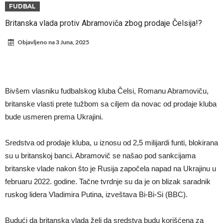
ne mogu da veruju šta priča
Milan smanjuje sastav
FUDBAL
Hidratacione pauze postale su biznis: FIFA ih ne planira ukinuti
Britanska vlada protiv Abramoviča zbog prodaje Čelsija!?
Potpuni rat – Barsa kvari Atletikov najvažniji letnji transfer?!
Objavljeno na
3 Juna, 2025
Infantino i ljubavnička veza: Kontroverzni detalji i novčana isplata iz
UEFA
Murinjo uvodi strogu disciplinu u Real Madrid. Ovo su tri nova
pravila
Arsenal za 138 miliona evra dovodi zvezdu Serie A?
Bivšem vlasniku fudbalskog kluba Čelsi, Romanu Abramoviču,
Francuski sudac suočen s pritvorom zbog navoda o nasilju u
britanske vlasti prete tužbom sa ciljem da novac od prodaje kluba
bude usmeren prema Ukrajini.
porodici
Ovo je nova situacija za Novaka: Siner i Alkaraz otkazuju, Zverev bez
forme odmah ispao
Sredstva od prodaje kluba, u iznosu od 2,5 milijardi funti, blokirana
su u britanskoj banci. Abramovič se našao pod sankcijama
britanske vlade nakon što je Rusija započela napad na Ukrajinu u
februaru 2022. godine. Tačne tvrdnje su da je on blizak saradnik
ruskog lidera Vladimira Putina, izveštava Bi-Bi-Si (BBC).
Budući da britanska vlada želi da sredstva budu korišćena za