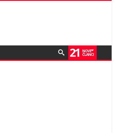
21
NOVE
ČLANCI