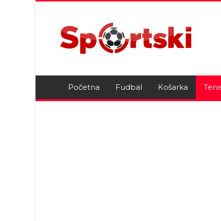
Početna
Fudbal
Košarka
Teni