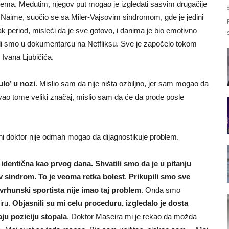
 slema. Međutim, njegov put mogao je izgledati sasvim drugačije
ti. Naime, suočio se sa Miler-Vajsovim sindromom, gde je jedini
ak period, misleći da je sve gotovo, i danima je bio emotivno
li smo u dokumentarcu na Netfliksu. Sve je započelo tokom
Ivana Ljubičića.
lo’ u nozi
. Mislio sam da nije ništa ozbiljno, jer sam mogao da
 tome veliki značaj, mislio sam da će da prođe posle
ni doktor nije odmah mogao da dijagnostikuje problem.
 identična kao prvog dana. Shvatili smo da je u pitanju
ov sindrom. To je veoma retka bolest
.
Prikupili smo sve
rhunski sportista nije imao taj problem
. Onda smo
iru.
Objasnili su mi celu proceduru, izgledalo je dosta
ju poziciju stopala
. Doktor Maseira mi je rekao da možda