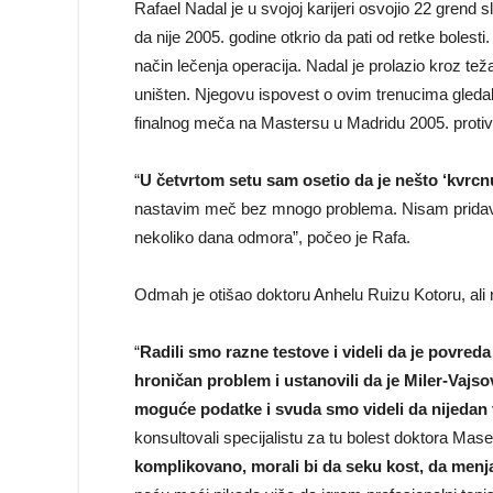
Rafael Nadal je u svojoj karijeri osvojio 22 grend
da nije 2005. godine otkrio da pati od retke boles
način lečenja operacija. Nadal je prolazio kroz tež
uništen. Njegovu ispovest o ovim trenucima gleda
finalnog meča na Mastersu u Madridu 2005. protiv 
“
U četvrtom setu sam osetio da je nešto ‘kvrcnu
nastavim meč bez mnogo problema. Nisam pridavao
nekoliko dana odmora”, počeo je Rafa.
Odmah je otišao doktoru Anhelu Ruizu Kotoru, ali 
“
Radili smo razne testove i videli da je povreda
hroničan problem i ustanovili da je Miler-Vajs
moguće podatke i svuda smo videli da nijedan v
konsultovali specijalistu za tu bolest doktora Mase
komplikovano, morali bi da seku kost, da menja