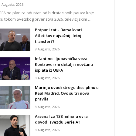
8 Augusta, 2026
FIFA ne planira odustati od hidratacionih pauza koje
su tokom Svetskog prvenstva 2026. televizijskim …
Potpuni rat – Barsa kvari
Atletikov najvažniji letnji
transfer?!
8 Augusta, 2026
Infantino i ljubavnička veza:
Kontroverzni detalji i novčana
isplata iz UEFA
8 Augusta, 2026
Murinjo uvodi strogu disciplinu u
Real Madrid. Ovo su tri nova
pravila
8 Augusta, 2026
Arsenal za 138 miliona evra
dovodi zvezdu Serie A?
8 Augusta, 2026