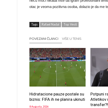
neću moći nikada više da igram profesionalni ten
otac je veoma pozitivna osoba, dolazio je da me teš
Tags
Rafael Nadal
Top Vesti
POVEZANI ČLANCI
VIŠE U TENIS
Hidratacione pauze postale su
Potpuni r
biznis: FIFA ih ne planira ukinuti
Atletikov 
transfer?
8 Augusta, 2026