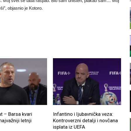
is. Moj svet se tada raspao. Bio sam uništen, plakao sam… Moj
i”, objasnio je Kotoro.
at – Barsa kvari
Infantino i ljubavnička veza:
najvažniji letnji
Kontroverzni detalji i novčana
!
isplata iz UEFA