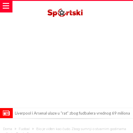
Liverpool i Arsenal ulaze u “rat” zbog fudbalera vrednog 69 miliona
evra!
Dilema više nema – Poznato kada će Rodri i zvanično postati novi
Doma
Fudbal
Bio je viđen kao čudo. Zbog sumnji o stvarnim godinama