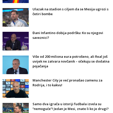
Ulazak na stadion s ciljem da se Mesija ugrozi s
četiri bombe
Đani Infantino dobija podršku: Ko su njegovi
saveznici?
Više od 200 miliona eura potrošeno, ali Real još
uvijek ne zatvara novčanik – očekuju se dodatna
pojačanja
Manchester City je već pronašao zamenu za
Rodrija, i to kakvu!
Samo dva igrača u istoriji fudbala izvela su
“nemoguće”! Jedan je Mesi, znate li ko je drugi?