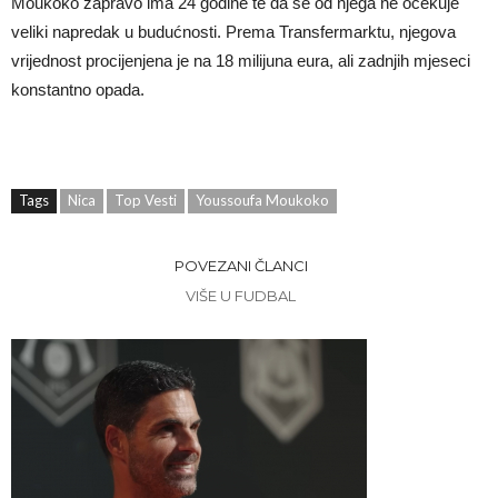
Moukoko zapravo ima 24 godine te da se od njega ne očekuje
veliki napredak u budućnosti. Prema Transfermarktu, njegova
vrijednost procijenjena je na 18 milijuna eura, ali zadnjih mjeseci
konstantno opada.
Tags
Nica
Top Vesti
Youssoufa Moukoko
POVEZANI ČLANCI
VIŠE U FUDBAL