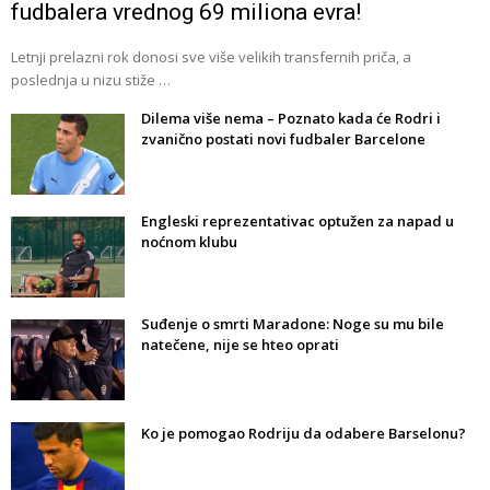
fudbalera vrednog 69 miliona evra!
Letnji prelazni rok donosi sve više velikih transfernih priča, a
poslednja u nizu stiže …
Dilema više nema – Poznato kada će Rodri i
zvanično postati novi fudbaler Barcelone
Engleski reprezentativac optužen za napad u
noćnom klubu
Suđenje o smrti Maradone: Noge su mu bile
natečene, nije se hteo oprati
Ko je pomogao Rodriju da odabere Barselonu?