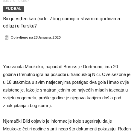
fudbaler Barcelone
Engleski reprezentativac optužen za napad u noćnom klubu
odlazi u Tursku?
FUDBAL
Suđenje o smrti Maradone: Noge su mu bile natečene, nije se hteo
Bio je viđen kao čudo. Zbog sumnji o stvarnim godinama
oprati
Ko je pomogao Rodriju da odabere Barselonu?
odlazi u Tursku?
Ulazak na stadion s ciljem da se Mesija ugrozi s četiri bombe
Objavljeno na
23 Januara, 2025
Đani Infantino dobija podršku: Ko su njegovi saveznici?
Više od 200 miliona eura potrošeno, ali Real još uvijek ne zatvara
novčanik – očekuju se dodatna pojačanja
Manchester City je već pronašao zamenu za Rodrija, i to kakvu!
Youssoufa Moukoko, napadač Borussije Dortmund, ima 20
Samo dva igrača u istoriji fudbala izvela su “nemoguće”! Jedan je
godina i trenutno igra na posudbi u francuskoj Nici. Ove sezone je
Mesi, znate li ko je drugi?
u 18 utakmica u svim natjecanjima postigao dva gola i imao dvije
asistencije. Iako je smatran jednim od najvećih mladih talenata u
svijetu nogometa, prošle godine je njegova karijera došla pod
znak pitanja zbog sumnji.
Njemački Bild objavio je informacije koje sugeriraju da je
Moukoko četiri godine stariji nego što dokumenti pokazuju. Rođen