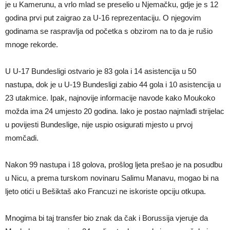
je u Kamerunu, a vrlo mlad se preselio u Njemačku, gdje je s 12
godina prvi put zaigrao za U-16 reprezentaciju. O njegovim
godinama se raspravlja od početka s obzirom na to da je rušio
mnoge rekorde.
U U-17 Bundesligi ostvario je 83 gola i 14 asistencija u 50
nastupa, dok je u U-19 Bundesligi zabio 44 gola i 10 asistencija u
23 utakmice. Ipak, najnovije informacije navode kako Moukoko
možda ima 24 umjesto 20 godina. Iako je postao najmlađi strijelac
u povijesti Bundeslige, nije uspio osigurati mjesto u prvoj
momčadi.
Nakon 99 nastupa i 18 golova, prošlog ljeta prešao je na posudbu
u Nicu, a prema turskom novinaru Salimu Manavu, mogao bi na
ljeto otići u Bešiktaš ako Francuzi ne iskoriste opciju otkupa.
Mnogima bi taj transfer bio znak da čak i Borussija vjeruje da