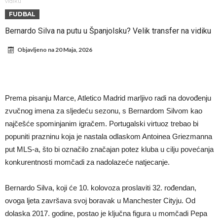
UEFA
Murinjo uvodi strogu disciplinu u Real Madrid. Ovo su tri nova
vidiku
FUDBAL
pravila
Arsenal za 138 miliona evra dovodi zvezdu Serie A?
Bernardo Silva na putu u Španjolsku? Velik transfer na vidiku
Francuski sudac suočen s pritvorom zbog navoda o nasilju u
Objavljeno na
20 Maja, 2026
porodici
Ovo je nova situacija za Novaka: Siner i Alkaraz otkazuju, Zverev bez
forme odmah ispao
Jake Paul započinje rušenje UFC-a
Mudrik se vratio na teren nakon više od 600 dana. Odmah ide na
Prema pisanju Marce, Atletico Madrid marljivo radi na dovođenju
pozajmicu?
Real Madrid je doneo odluku: Endrick prelazi u Premijer ligu!
zvučnog imena za sljedeću sezonu, s Bernardom Silvom kao
Romero dogovorio uslove s Atletikom
najčešće spominjanim igračem. Portugalski virtuoz trebao bi
popuniti prazninu koja je nastala odlaskom Antoinea Griezmanna
put MLS-a, što bi označilo značajan potez kluba u cilju povećanja
konkurentnosti momčadi za nadolazeće natjecanje.
Bernardo Silva, koji će 10. kolovoza proslaviti 32. rođendan,
ovoga ljeta završava svoj boravak u Manchester Cityju. Od
dolaska 2017. godine, postao je ključna figura u momčadi Pepa