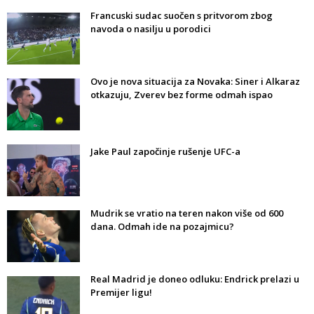
Francuski sudac suočen s pritvorom zbog
navoda o nasilju u porodici
Ovo je nova situacija za Novaka: Siner i Alkaraz
otkazuju, Zverev bez forme odmah ispao
Jake Paul započinje rušenje UFC-a
Mudrik se vratio na teren nakon više od 600
dana. Odmah ide na pozajmicu?
Real Madrid je doneo odluku: Endrick prelazi u
Premijer ligu!