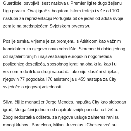
Guardiole, osvojivši šest naslova u Premier ligi te dugo željenu
Ligu prvaka. Ovaj igrač s bogatom listom trofeja i više od 100
nastupa za reprezentaciju Portugala bit će jedan od aduta svoje
zemlje na predstojećem Svjetskom prvenstvu.
Poslije turnira, vrijeme je za promjenu, s Atléticom kao važnim
kandidatom za njegovo novo odredište. Simeone bi dobio jednog
od najtalentiranijih i najsvestranijih europskih nogometaša
posljednjeg desetljeća, sposobnog igrati na oba krila, kao i u
veznom redu ili kao drugi napadač. Iako nije klasični strijelac,
njegovih 77 pogodaka i 76 asistencija u 459 nastupa za City
svjedoče o njegovoj vrijednosti.
Silva, čiji je menadžer Jorge Mendes, napušta City kao slobodan
igrač, što ga čini jednom od najatraktivnijih ponuda na tržištu.
Zbog nedostatka odštete, za njegove usluge zainteresirani su
mnogi klubovi. Barcelona, Milan, Juventus i Chelsea već su