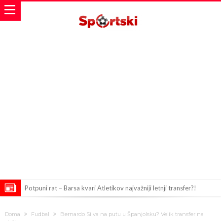
Potpuni rat – Barsa kvari Atletikov najvažniji letnji transfer?!
Infantino i ljubavnička veza: Kontroverzni detalji i novčana isplata iz
Doma
Fudbal
Bernardo Silva na putu u Španjolsku? Velik transfer na