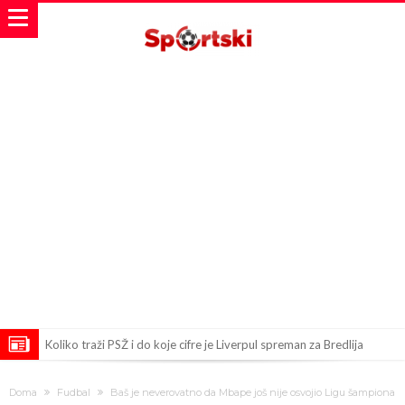
Koliko traži PSŽ i do koje cifre je Liverpul spreman za Bredlija
Barkolu?
Pobede nad Đokovićem i burna izjava Fonseke posle meča
Doma
Fudbal
Baš je neverovatno da Mbape još nije osvojio Ligu šampiona