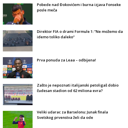
Pobede nad Đokovićem i burna izjava Fonseke
posle meča
Direktor FIA o drami Formule 1: “Ne možemo da
idemo toliko daleko”
Prva ponuda za Leaa – odbijena!
Zašto je nepoznati italijanski petoligaš dobio
čudesan stadion od 62 miliona evra?
Veliki udarac za Barselonu: Junak finala
Svetskog prvenstva želi da ode