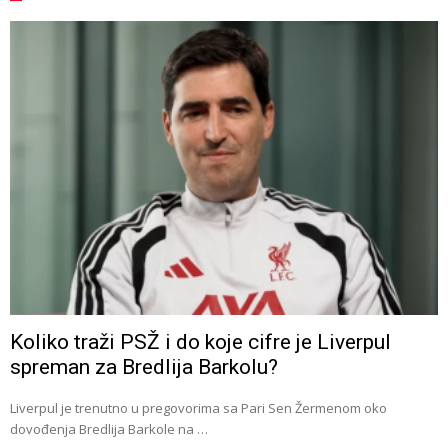
Koliko traži PSŽ i do koje cifre je Liverpul
spreman za Bredlija Barkolu?
Liverpul je trenutno u pregovorima sa Pari Sen Žermenom oko
dovođenja Bredlija Barkole na …