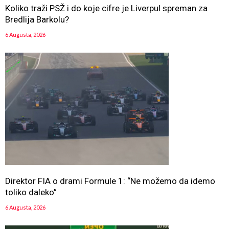
Koliko traži PSŽ i do koje cifre je Liverpul spreman za
Bredlija Barkolu?
6 Augusta, 2026
Direktor FIA o drami Formule 1: “Ne možemo da idemo
toliko daleko”
6 Augusta, 2026