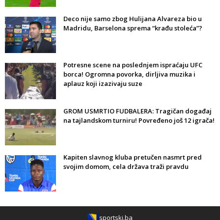
Deco nije samo zbog Hulijana Alvareza bio u
Madridu, Barselona sprema “krađu stoleća”?
Potresne scene na poslednjem ispraćaju UFC
borca! Ogromna povorka, dirljiva muzika i
aplauz koji izazivaju suze
GROM USMRTIO FUDBALERA: Tragičan događaj
na tajlandskom turniru! Povređeno još 12 igrača!
Kapiten slavnog kluba pretučen nasmrt pred
svojim domom, cela država traži pravdu
sportski.ba