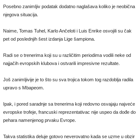
Posebno zanimljiv podatak dodatno naglašava koliko je neobična
njegova situacija.
Naime, Tomas Tuhel, Karlo Ančeloti i Luis Enrike osvojili su čak
pet od poslednjih šest izdanja Lige šampiona.
Radi se o trenerima koji su u različitim periodima vodili neke od
najjačih evropskih klubova i ostvarili impresivne rezultate.
Još zanimljivije je to što su sva trojica tokom tog razdoblja radila
upravo s Mbapeom.
Ipak, i pored saradnje sa trenerima koji redovno osvajaju najveće
evropske trofeje, francuski reprezentativac nije uspeo da dođe do
pehara namenjenog prvaku Evrope.
Takva statistika deluje gotovo neverovatno kada se uzme u obzir