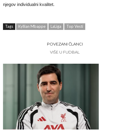
njegov individualni kvalitet.
Tags
Kyllian Mbappe
LaLiga
Top Vesti
POVEZANI ČLANCI
VIŠE U FUDBAL