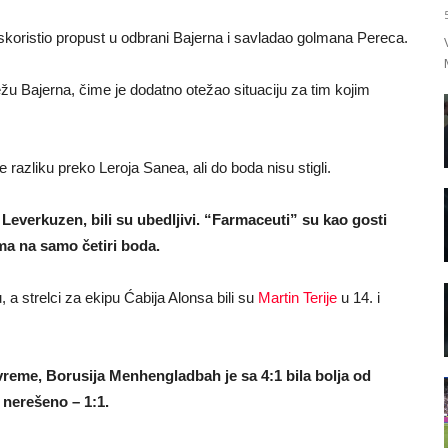
skoristio propust u odbrani Bajerna i savladao golmana Pereca.
u Bajerna, čime je dodatno otežao situaciju za tim kojim
razliku preko Leroja Sanea, ali do boda nisu stigli.
 Leverkuzen, bili su ubedljivi. “Farmaceuti” su kao gosti
ima na samo četiri boda.
a strelci za ekipu Ćabija Alonsa bili su
Martin Terije
u 14. i
vreme, Borusija Menhengladbah je sa 4:1 bila bolja od
 nerešeno – 1:1.