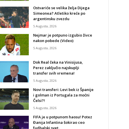
Ostvariće se velika želja Dijega
Simeonea? Atletiko kreće po
argentinsku zvezdu
5 Augusta, 2026
Nejmar je potpuno izgubio živce
nakon pobede (Video)
5 Augusta, 2026
Dok Real čeka na Vinisijusa,
Perez zaključio najskuplji
transfer svih vremena!
5 Augusta, 2026
Novi transferi: Levi bek iz Španije
i golman iz Portugala za moćni
Čelsi?!
5 Augusta, 2026
FIFA je u potpunom haosu! Potez
Đanija Infantina šokirao ceo
fudbalski svet.