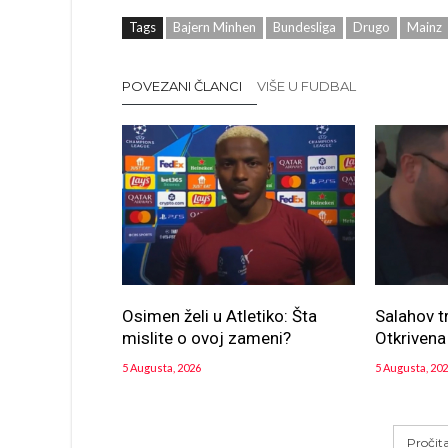
Tags
Bajern Minhen
Bundesliga
Drugo
Mainz
POVEZANI ČLANCI
VIŠE U FUDBAL
Osimen želi u Atletiko: Šta
Salahov t
mislite o ovoj zameni?
Otkrivena
5 Augusta, 2026
5 Augusta, 20
Pročit