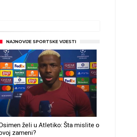
NAJNOVIJE SPORTSKE VIJESTI
Osimen želi u Atletiko: Šta mislite o
ovoj zameni?