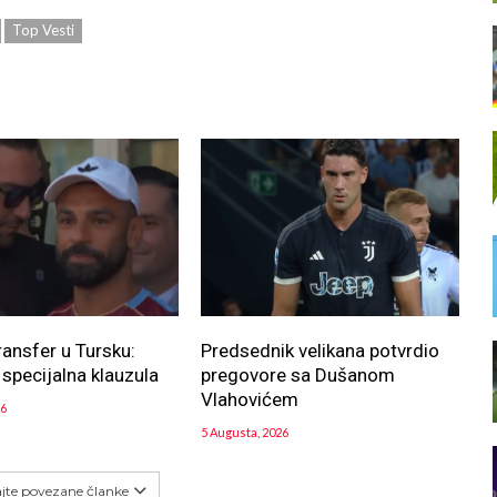
Top Vesti
ransfer u Tursku:
Predsednik velikana potvrdio
 specijalna klauzula
pregovore sa Dušanom
Vlahovićem
26
5 Augusta, 2026
ajte povezane članke