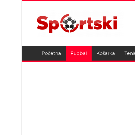
Početna
Fudbal
Košarka
Teni