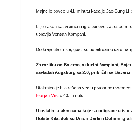
Majnc je poveo u 41. minutu kada je Jae-Sung Li i
Li je nakon sat vremena igre ponovo zatresao mrež
upravlja Vensan Kompani.
Do kraja utakmice, gosti su uspeli samo da smanje 
Za razliku od Bajerna, aktuelni šampioni, Bajer
savladali Augsburg sa 2:0, približili se Bavarc
Utakmica je bila rešena već u prvom poluvremenu, 
Florijan Virc
u 40. minutu.
U ostalim utakmicama koje su odigrane u isto 
Holste Kila, dok su Union Berlin i Bohum igrali