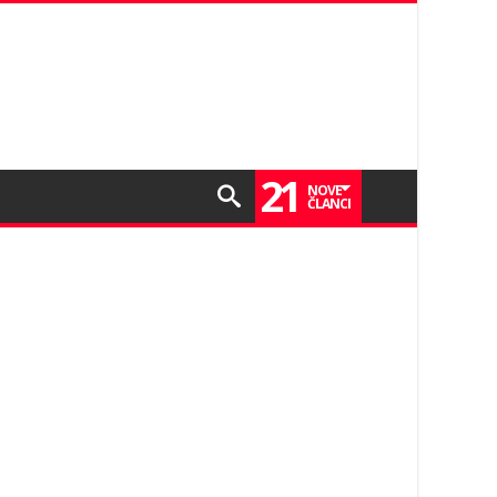
21
NOVE
ČLANCI