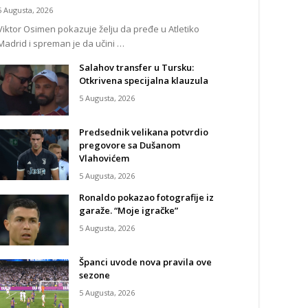
5 Augusta, 2026
Viktor Osimen pokazuje želju da pređe u Atletiko
Madrid i spreman je da učini …
Salahov transfer u Tursku:
Otkrivena specijalna klauzula
5 Augusta, 2026
Predsednik velikana potvrdio
pregovore sa Dušanom
Vlahovićem
5 Augusta, 2026
Ronaldo pokazao fotografije iz
garaže. “Moje igračke”
5 Augusta, 2026
Španci uvode nova pravila ove
sezone
5 Augusta, 2026