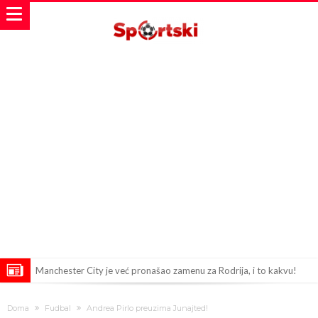
Manchester City je već pronašao zamenu za Rodrija, i to kakvu!
Samo dva igrača u istoriji fudbala izvela su “nemoguće”! Jedan je
Doma
Fudbal
Andrea Pirlo preuzima Junajted!