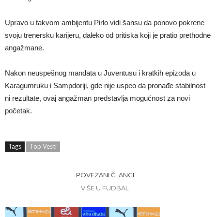
Upravo u takvom ambijentu Pirlo vidi šansu da ponovo pokrene
svoju trenersku karijeru, daleko od pritiska koji je pratio prethodne
angažmane.
Nakon neuspešnog mandata u Juventusu i kratkih epizoda u
Karagumruku i Sampdoriji, gde nije uspeo da pronađe stabilnost
ni rezultate, ovaj angažman predstavlja mogućnost za novi
početak.
Tags
Top Vesti
POVEZANI ČLANCI
VIŠE U FUDBAL