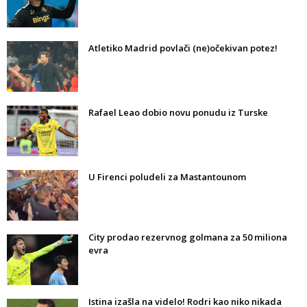
Atletiko Madrid povlači (ne)očekivan potez!
Rafael Leao dobio novu ponudu iz Turske
U Firenci poludeli za Mastantounom
City prodao rezervnog golmana za 50 miliona
evra
Istina izašla na videlo! Rodri kao niko nikada