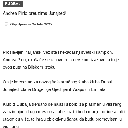
Mesi, znate li ko je drugi?
Прелом у трансферу Ромера? Интер нема довољно средстава,
FUDBAL
Атлетико прати ситуацију
ГОТОВО ЈЕ! Čelsi dovodi novog levog beka – transfer vredan 21
Andrea Pirlo preuzima Junajted!
milion evra
Atletiko Madrid povlači (ne)očekivan potez!
Objavljeno na
26 Jula, 2025
Rafael Leao dobio novu ponudu iz Turske
U Firenci poludeli za Mastantounom
City prodao rezervnog golmana za 50 miliona evra
Proslavljeni italijanski vezista i nekadašnji svetski šampion,
Istina izašla na videlo! Rodri kao niko nikada ponizio Real, bolje mu
Andrea Pirlo, okušaće se u novom trenerskom izazovu, a to je
ovog puta na Bliskom istoku.
je da u Madrid ne dolazi!
Koliko traži PSŽ i do koje cifre je Liverpul spreman za Bredlija
Barkolu?
On je imenovan za novog šefa stručnog štaba kluba Dubai
Junajted, člana Druge lige Ujedinjenih Arapskih Emirata.
Klub iz Dubaija trenutno se nalazi u borbi za plasman u viši rang,
zauzimajući drugo mesto na tabeli uz tri boda manje od lidera, ali i
utakmicu više, te imaju objektivnu šansu da budu promovisani u
viši rang.