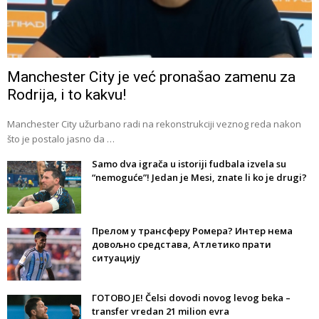
Manchester City je već pronašao zamenu za
Rodrija, i to kakvu!
Manchester City užurbano radi na rekonstrukciji veznog reda nakon
što je postalo jasno da …
Samo dva igrača u istoriji fudbala izvela su
“nemoguće”! Jedan je Mesi, znate li ko je drugi?
Прелом у трансферу Ромера? Интер нема
довољно средстава, Атлетико прати
ситуацију
ГОТОВО ЈЕ! Čelsi dovodi novog levog beka –
transfer vredan 21 milion evra