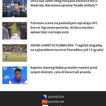
Deco nije samo zbog Hulijana Alvareza bio u
Madridu, Barselona sprema “krađu stoleća”?
Potresne scene na poslednjem ispraćaju UFC
borca! Ogromna povorka, dirljiva muzika i
aplauz koji izazivaju suze
GROM USMRTIO FUDBALERA: Tragičan događaj
na tajlandskom turniru! Povređeno još 12 igrača!
Kapiten slavnog kluba pretučen nasmrt pred
svojim domom, cela država traži pravdu
sportski.ba
sportski.mk