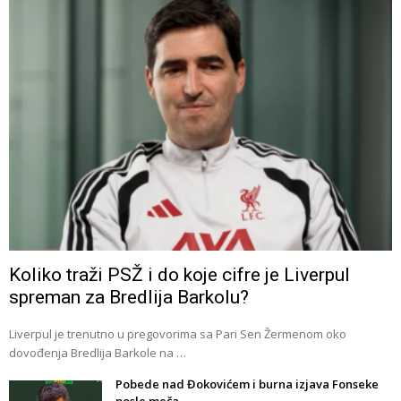
Koliko traži PSŽ i do koje cifre je Liverpul
spreman za Bredlija Barkolu?
Liverpul je trenutno u pregovorima sa Pari Sen Žermenom oko
dovođenja Bredlija Barkole na …
Pobede nad Đokovićem i burna izjava Fonseke