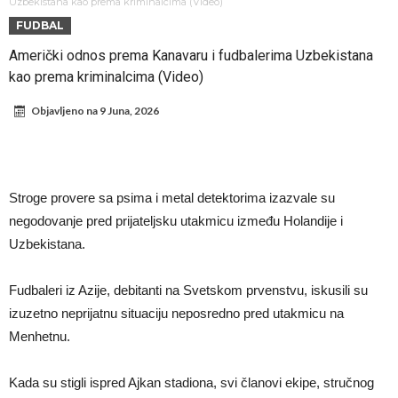
Direktor FIA o drami Formule 1: “Ne možemo da idemo toliko
Uzbekistana kao prema kriminalcima (Video)
FUDBAL
daleko”
Prva ponuda za Leaa – odbijena!
Američki odnos prema Kanavaru i fudbalerima Uzbekistana
Zašto je nepoznati italijanski petoligaš dobio čudesan stadion od 62
kao prema kriminalcima (Video)
miliona evra?
Veliki udarac za Barselonu: Junak finala Svetskog prvenstva želi da
Objavljeno na
9 Juna, 2026
ode
Deco nije samo zbog Hulijana Alvareza bio u Madridu, Barselona
sprema “krađu stoleća”?
Potresne scene na poslednjem ispraćaju UFC borca! Ogromna
povorka, dirljiva muzika i aplauz koji izazivaju suze
GROM USMRTIO FUDBALERA: Tragičan događaj na tajlandskom
Stroge provere sa psima i metal detektorima izazvale su
turniru! Povređeno još 12 igrača!
Kapiten slavnog kluba pretučen nasmrt pred svojim domom, cela
negodovanje pred prijateljsku utakmicu između Holandije i
država traži pravdu
Uzbekistana.
Fudbaleri iz Azije, debitanti na Svetskom prvenstvu, iskusili su
izuzetno neprijatnu situaciju neposredno pred utakmicu na
Menhetnu.
Kada su stigli ispred Ajkan stadiona, svi članovi ekipe, stručnog