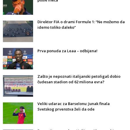
posle meča
Direktor FIA o drami Formule 1: “Ne možemo da
idemo toliko daleko”
Prva ponuda za Leaa – odbijena!
Zašto je nepoznati italijanski petoligaš dobio
čudesan stadion od 62 miliona evra?
Veliki udarac za Barselonu: Junak finala
Svetskog prvenstva želi da ode