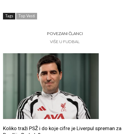
Tags
Top Vesti
POVEZANI ČLANCI
VIŠE U FUDBAL
Koliko traži PSŽ i do koje cifre je Liverpul spreman za