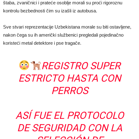
štaba, zvaničnici i prateće osoblje morali su proći rigoroznu
kontrolu bezbednosti čim su izašli iz autobusa.
Sve stvari reprezentacije Uzbekistana morale su biti ostavljene,
nakon čega su ih američki službenici pregledali pojedinačno
koristeći metal detektore i pse tragače.
REGISTRO SUPER
ESTRICTO HASTA CON
PERROS
ASÍ FUE EL PROTOCOLO
DE SEGURIDAD CON LA