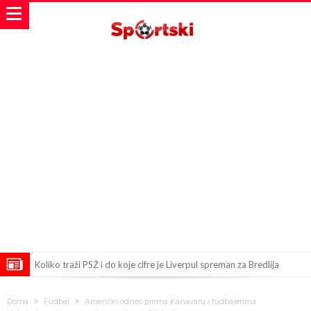
Koliko traži PSŽ i do koje cifre je Liverpul spreman za Bredlija
Barkolu?
Pobede nad Đokovićem i burna izjava Fonseke posle meča
Doma
Fudbal
Američki odnos prema Kanavaru i fudbalerima