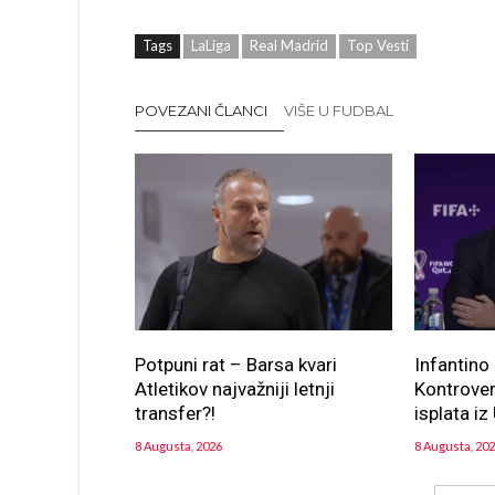
Tags
LaLiga
Real Madrid
Top Vesti
POVEZANI ČLANCI
VIŠE U FUDBAL
Potpuni rat – Barsa kvari
Infantino 
Atletikov najvažniji letnji
Kontrover
transfer?!
isplata i
8 Augusta, 2026
8 Augusta, 20