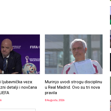
i ljubavnička veza:
Murinjo uvodi strogu disciplinu
zni detalji i novčana
u Real Madrid. Ovo su tri nova
z UEFA
pravila
26
8 Augusta, 2026