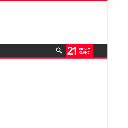
21
NOVE
ČLANCI