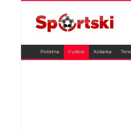
Početna
Fudbal
Košarka
Teni