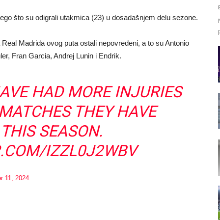
 nego što su odigrali utakmica (23) u dosadašnjem delu sezone.
eal Madrida ovog puta ostali nepovređeni, a to su Antonio
r, Fran Garcia, Andrej Lunin i Endrik.
AVE HAD MORE INJURIES
 MATCHES THEY HAVE
 THIS SEASON.
R.COM/IZZL0J2WBV
 11, 2024