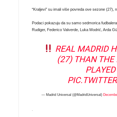
“Kraljevi” su imali više povreda ove sezone (27),
Podaci pokazuju da su samo sedmorica fudbalera R
Rudiger, Federico Valverde, Luka Modrić, Arda Güle
REAL MADRID H
(27) THAN THE
PLAYED
PIC.TWITTE
— Madrid Universal (@MadridUniversal)
December
.