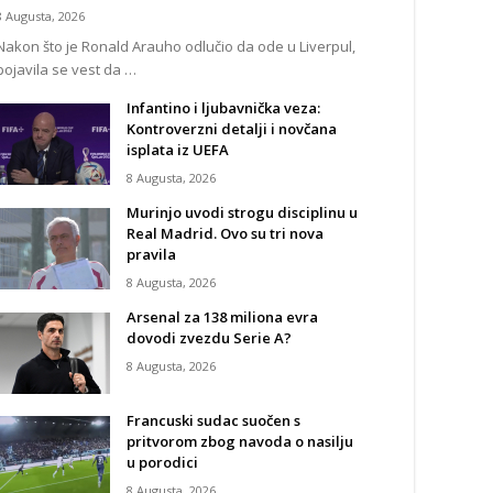
8 Augusta, 2026
Nakon što je Ronald Arauho odlučio da ode u Liverpul,
pojavila se vest da …
Infantino i ljubavnička veza:
Kontroverzni detalji i novčana
isplata iz UEFA
8 Augusta, 2026
Murinjo uvodi strogu disciplinu u
Real Madrid. Ovo su tri nova
pravila
8 Augusta, 2026
Arsenal za 138 miliona evra
dovodi zvezdu Serie A?
8 Augusta, 2026
Francuski sudac suočen s
pritvorom zbog navoda o nasilju
u porodici
8 Augusta, 2026